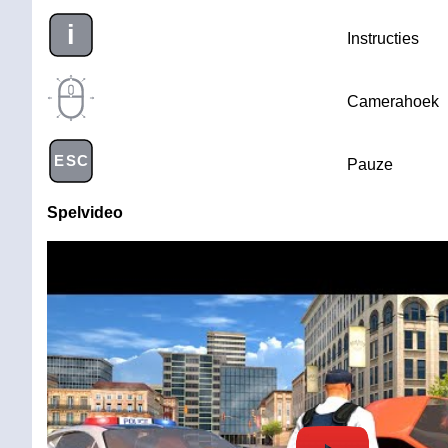
i
Instructies
Camerahoek
ESC
Pauze
Spelvideo