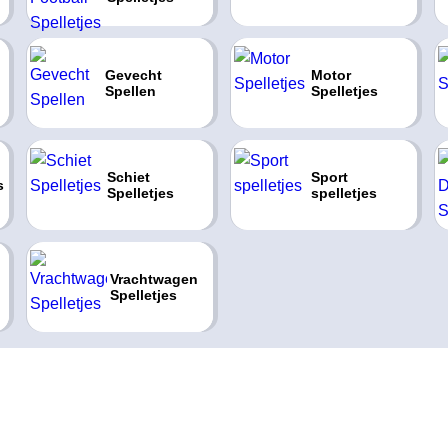
Gevecht
Motor
Spellen
Spelletjes
Schiet
Sport
s
Spelletjes
spelletjes
Vrachtwagen
Spelletjes