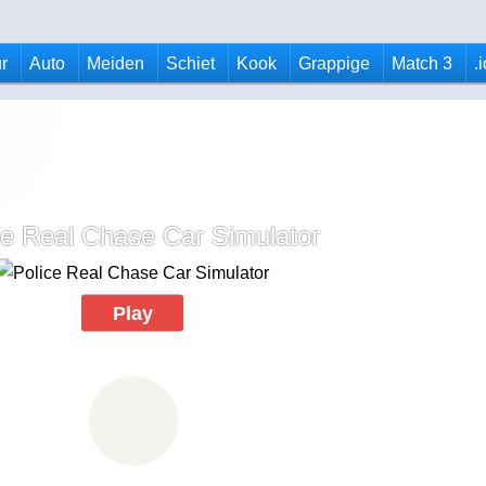
r
Auto
Meiden
Schiet
Kook
Grappige
Match 3
.
ce Real Chase Car Simulator
Play