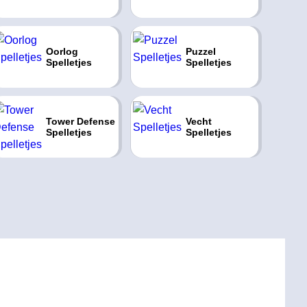
Oorlog
Puzzel
Spelletjes
Spelletjes
Tower Defense
Vecht
Spelletjes
Spelletjes