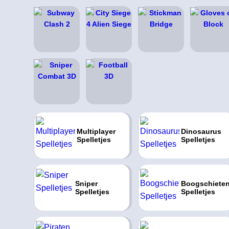
Multiplayer
Dinosaurus
Spelletjes
Spelletjes
Sniper
Boogschiete
Spelletjes
Spelletjes