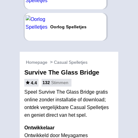
Oorlog Spelletjes
Homepage
Casual Spelletjes
Survive The Glass Bridge
132
Stimmen
4.4
Speel Survive The Glass Bridge gratis
online zonder installatie of download;
ontdek vergelijkbare Casual Spelletjes
en geniet direct van het spel.
Ontwikkelaar
Ontwikkeld door Meyagames