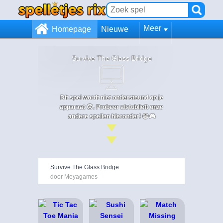
Meer
Homepage
Nieuwe
Survive The Glass Bridge
Dit spel wordt niet ondersteund op je
apparaat 😞. Probeer alstublieft onze
andere spellen hieronder! 😄🎮
Survive The Glass Bridge
door Meyagames