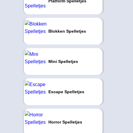
Platform Spelletjes
Blokken Spelletjes
Mini Spelletjes
Escape Spelletjes
Horror Spelletjes