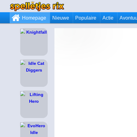
Homepage
Nieuwe
Populaire
Actie
Avontuu