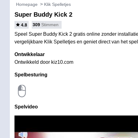
Homepage
Klik Spelletjes
Super Buddy Kick 2
309
Stimmen
4.8
Speel Super Buddy Kick 2 gratis online zonder installati
vergelijkbare Klik Spelletjes en geniet direct van het spel
Ontwikkelaar
Ontwikkeld door kiz10.com
Spelbesturing
Spelvideo