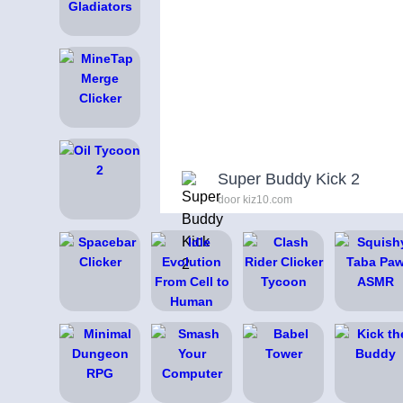
Super Buddy Kick 2
door kiz10.com