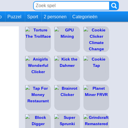
io
Puzzel
Sport
2 personen
Categorieën