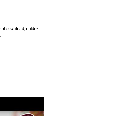
e of download; ontdek
.