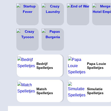
Bedrijf
Papa Louie
Spelletjes
Spelletjes
Match
Simulatie
Spelletjes
Spelletjes