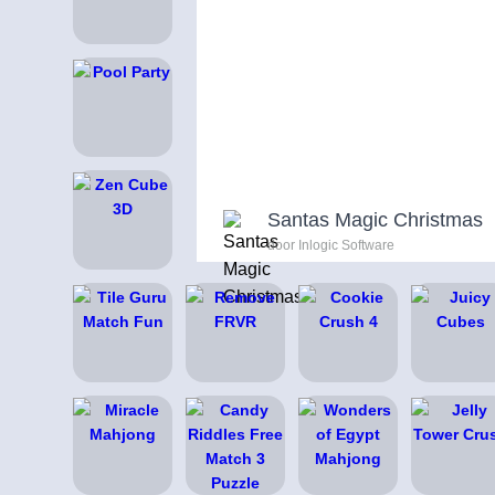
Santas Magic Christmas
door Inlogic Software