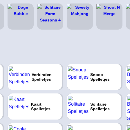
Verbinden
Snoep
Spelletjes
Spelletjes
Kaart
Solitaire
Spelletjes
Spelletjes