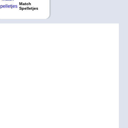
Match
Spelletjes