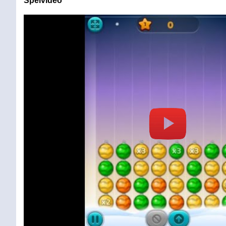
Spelvideo