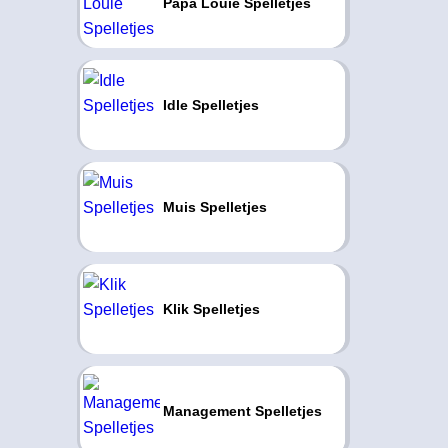
Papa Louie Spelletjes
Idle Spelletjes
Muis Spelletjes
Klik Spelletjes
Management Spelletjes