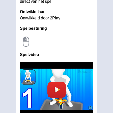
direct van het spel.
Ontwikkelaar
Ontwikkeld door 2Play
Spelbesturing
Spelvideo