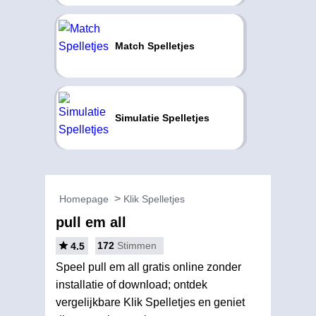
Match Spelletjes
Simulatie Spelletjes
Homepage
Klik Spelletjes
pull em all
172
Stimmen
4.5
Speel pull em all gratis online zonder
installatie of download; ontdek
vergelijkbare Klik Spelletjes en geniet