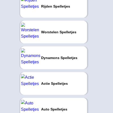
Rijden Spelletjes
Worstelen Spelletjes
Dynamons Spelletjes
Actie Spelletjes
Auto Spelletjes