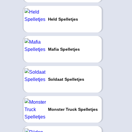
Held Spelletjes
Mafia Spelletjes
Soldaat Spelletjes
Monster Truck Spelletjes