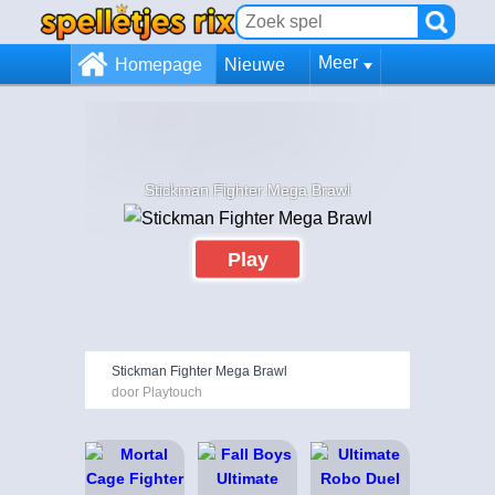
Meer
Homepage
Nieuwe
Stickman Fighter Mega Brawl
Play
Stickman Fighter Mega Brawl
door Playtouch