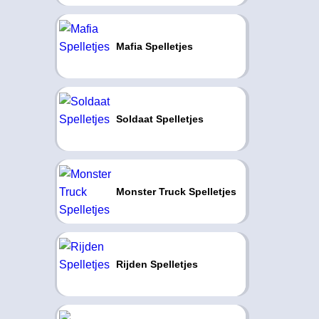
Mafia Spelletjes
Soldaat Spelletjes
Monster Truck Spelletjes
Rijden Spelletjes