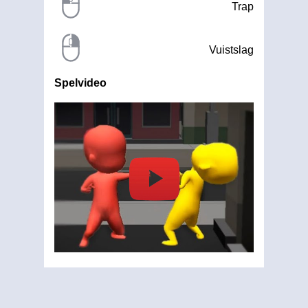
Trap
Vuistslag
Spelvideo