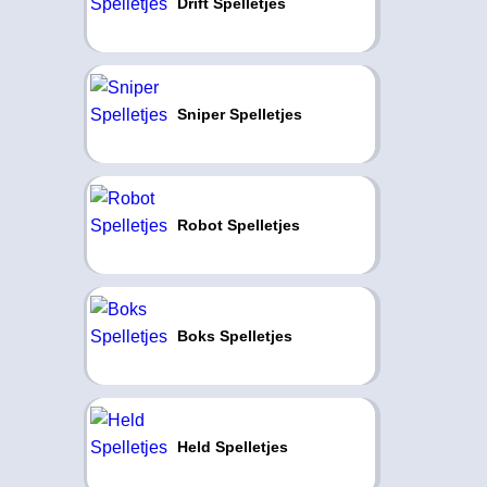
Drift Spelletjes
Sniper Spelletjes
Robot Spelletjes
Boks Spelletjes
Held Spelletjes