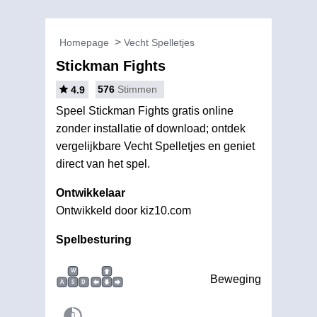
Homepage
Vecht Spelletjes
Stickman Fights
576
Stimmen
4.9
Speel Stickman Fights gratis online
zonder installatie of download; ontdek
vergelijkbare Vecht Spelletjes en geniet
direct van het spel.
Ontwikkelaar
Ontwikkeld door kiz10.com
Spelbesturing
W
Beweging
A
S
D