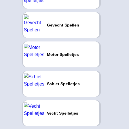
Gevecht Spellen
Motor Spelletjes
Schiet Spelletjes
Vecht Spelletjes