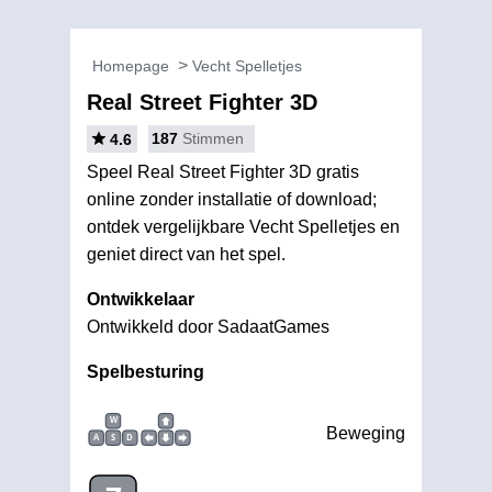
Homepage
Vecht Spelletjes
Real Street Fighter 3D
187
Stimmen
4.6
Speel Real Street Fighter 3D gratis
online zonder installatie of download;
ontdek vergelijkbare Vecht Spelletjes en
geniet direct van het spel.
Ontwikkelaar
Ontwikkeld door SadaatGames
Spelbesturing
W
Beweging
A
S
D