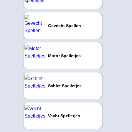
Gevecht Spellen
Motor Spelletjes
Schiet Spelletjes
Vecht Spelletjes