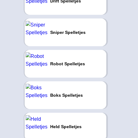
Drift Spelletjes
Sniper Spelletjes
Robot Spelletjes
Boks Spelletjes
Held Spelletjes