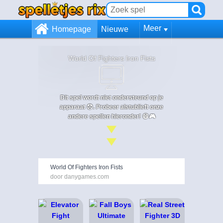
Meer
Homepage
Nieuwe
World Of Fighters Iron Fists
Dit spel wordt niet ondersteund op je
apparaat 😞. Probeer alstublieft onze
andere spellen hieronder! 😄🎮
World Of Fighters Iron Fists
door danygames.com