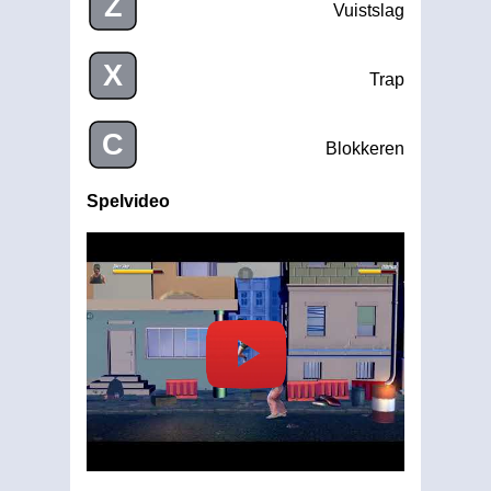
Z
Vuistslag
X
Trap
C
Blokkeren
Spelvideo