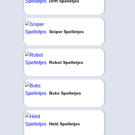
Drift Spelletjes
Sniper Spelletjes
Robot Spelletjes
Boks Spelletjes
Held Spelletjes