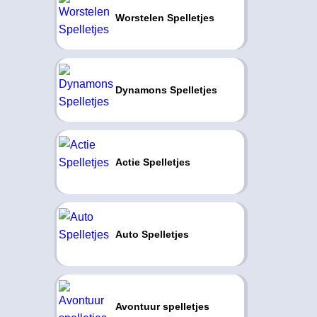
Worstelen Spelletjes
Dynamons Spelletjes
Actie Spelletjes
Auto Spelletjes
Avontuur spelletjes