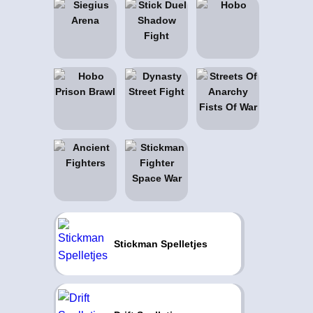
Stickman Spelletjes