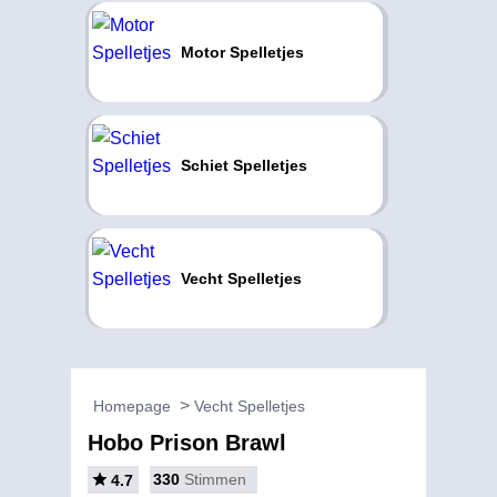
Motor Spelletjes
Schiet Spelletjes
Vecht Spelletjes
Homepage
Vecht Spelletjes
Hobo Prison Brawl
330
Stimmen
4.7