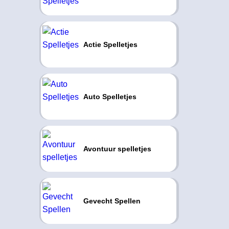
Actie Spelletjes
Auto Spelletjes
Avontuur spelletjes
Gevecht Spellen