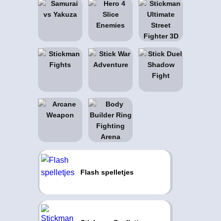
Flash spelletjes