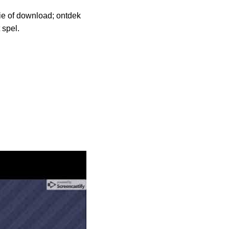
tie of download; ontdek
 spel.