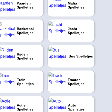
Paarden
Mafia
Spelletjes
Spelletjes
Basketbal
Jacht
Spelletjes
Spelletjes
Rijden
Bus Spelletjes
Spelletjes
Trein
Tractor
Spelletjes
Spelletjes
Actie
Auto
Spelletjes
Spelletjes