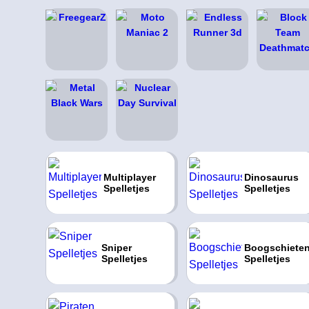
Multiplayer
Dinosaurus
Spelletjes
Spelletjes
Sniper
Boogschiete
Spelletjes
Spelletjes