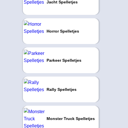
Jacht Spelletjes
Horror Spelletjes
Parkeer Spelletjes
Rally Spelletjes
Monster Truck Spelletjes