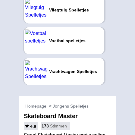
Vliegtuig Spelletjes
Voetbal spelletjes
Vrachtwagen Spelletjes
Homepage
Jongens Spelletjes
Skateboard Master
173
Stimmen
4.6