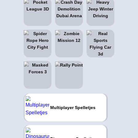
Multiplayer Spelletjes