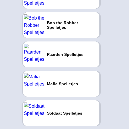
Bob the Robber
Spelletjes
Paarden Spelletjes
Mafia Spelletjes
Soldaat Spelletjes