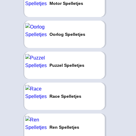
Motor Spelletjes
Oorlog Spelletjes
Puzzel Spelletjes
Race Spelletjes
Ren Spelletjes