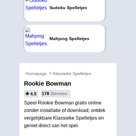
Sudoku Spelletjes
Mahjong Spelletjes
Homepage
Klassieke Spelletjes
Rookie Bowman
178
Stimmen
4.5
Speel Rookie Bowman gratis online
zonder installatie of download; ontdek
vergelijkbare Klassieke Spelletjes en
geniet direct van het spel.