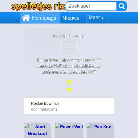
Meer
Homepage
Nieuwe
Rookie Bowman
Dit spel wordt niet ondersteund op je
apparaat 😞. Probeer alstublieft onze
andere spellen hieronder! 😄🎮
Rookie Bowman
door mapacarta