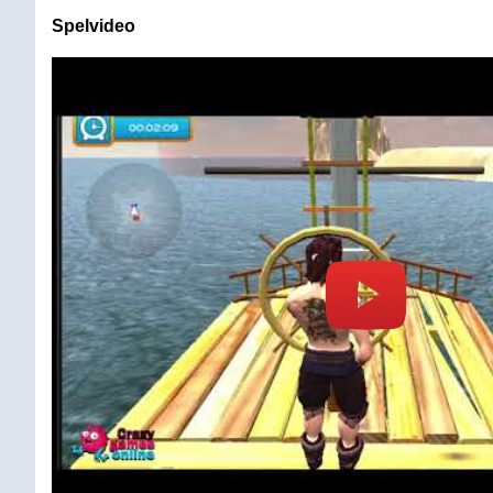
Spelvideo