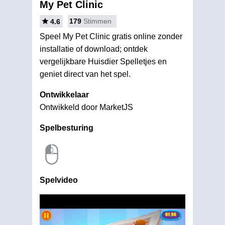
My Pet Clinic
179
Stimmen
4.6
Speel My Pet Clinic gratis online zonder
installatie of download; ontdek
vergelijkbare Huisdier Spelletjes en
geniet direct van het spel.
Ontwikkelaar
Ontwikkeld door MarketJS
Spelbesturing
Spelvideo