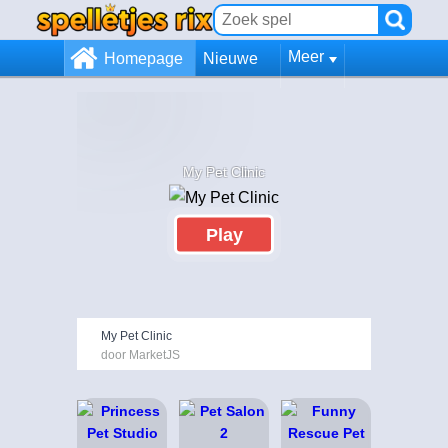
Meer
Homepage
Nieuwe
My Pet Clinic
Play
My Pet Clinic
door MarketJS