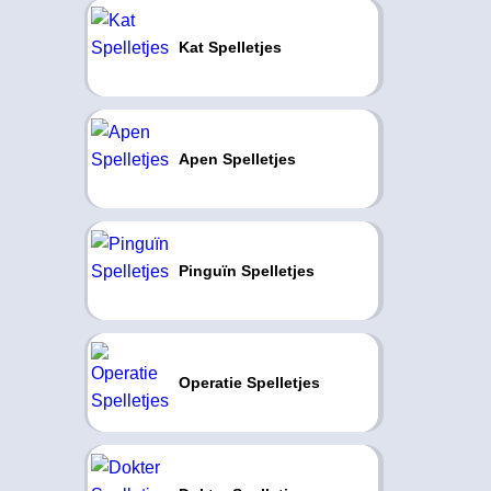
Kat Spelletjes
Apen Spelletjes
Pinguïn Spelletjes
Operatie Spelletjes