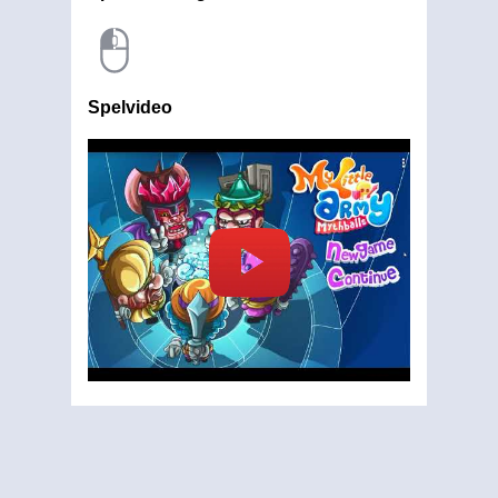
Spelvideo