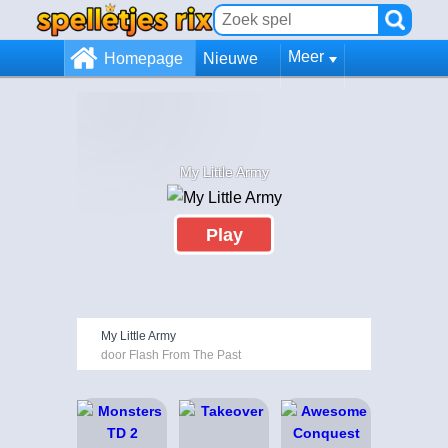
Meer
Homepage
Nieuwe
My Little Army
Play
My Little Army
door Flash From The Past