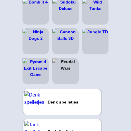
Denk spelletjes