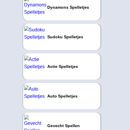
Dynamons Spelletjes
Sudoku Spelletjes
Actie Spelletjes
Auto Spelletjes
Gevecht Spellen