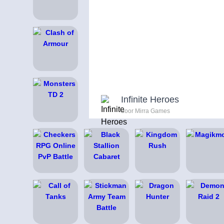
Infinite Heroes
door Mirra Games