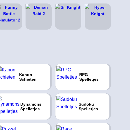
Kanon
RPG
Schieten
Spelletjes
Dynamons
Sudoku
Spelletjes
Spelletjes