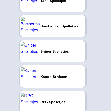
Tank Spelletjes
Bomberman Spelletjes
Sniper Spelletjes
Kanon Schieten
RPG Spelletjes