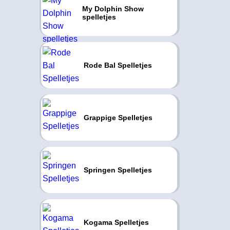
My Dolphin Show
spelletjes
Rode Bal Spelletjes
Grappige Spelletjes
Springen Spelletjes
Kogama Spelletjes