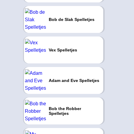
Bob de Slak Spelletjes
Vex Spelletjes
Adam and Eve Spelletjes
Bob the Robber
Spelletjes