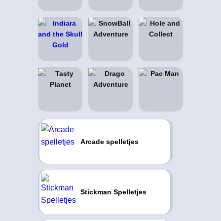
Arcade spelletjes
Stickman Spelletjes