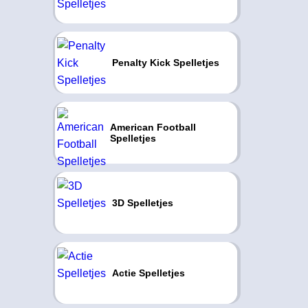
Penalty Kick Spelletjes
American Football
Spelletjes
3D Spelletjes
Actie Spelletjes