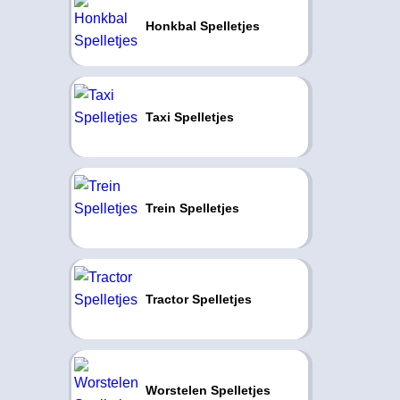
Honkbal Spelletjes
Taxi Spelletjes
Trein Spelletjes
Tractor Spelletjes
Worstelen Spelletjes