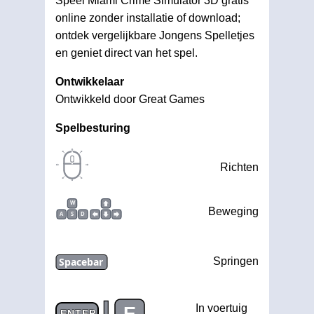
Speel Miami Crime Simulator 3D gratis
online zonder installatie of download;
ontdek vergelijkbare Jongens Spelletjes
en geniet direct van het spel.
Ontwikkelaar
Ontwikkeld door Great Games
Spelbesturing
Richten
W
Beweging
A
S
D
Spacebar
Springen
|
In voertuig
E
ENTER