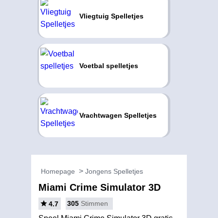
Vliegtuig Spelletjes
Voetbal spelletjes
Vrachtwagen Spelletjes
Homepage
Jongens Spelletjes
Miami Crime Simulator 3D
305
Stimmen
4.7