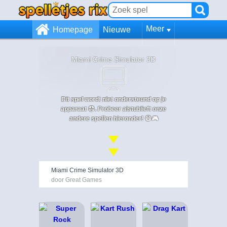
Meer
Homepage
Nieuwe
Miami Crime Simulator 3D
Dit spel wordt niet ondersteund op je
apparaat 😞. Probeer alstublieft onze
andere spellen hieronder! 😄🎮
Miami Crime Simulator 3D
door Great Games