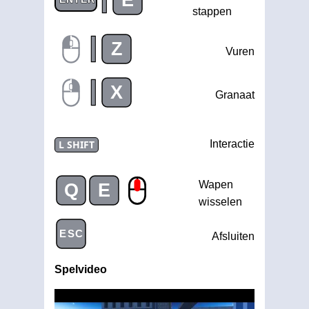
stappen
|
Z
Vuren
|
X
Granaat
L SHIFT
Interactie
Wapen
Q
E
wisselen
ESC
Afsluiten
Spelvideo