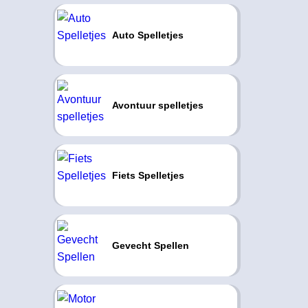
Auto Spelletjes
Avontuur spelletjes
Fiets Spelletjes
Gevecht Spellen