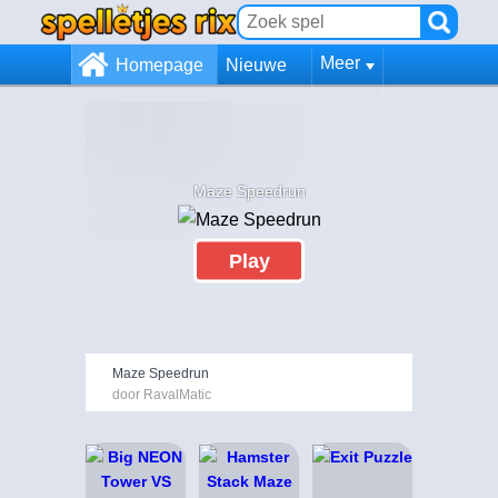
Meer
Homepage
Nieuwe
Maze Speedrun
Play
Maze Speedrun
door RavalMatic