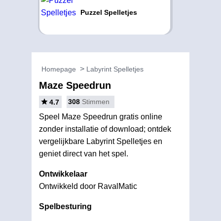
Puzzel Spelletjes
Homepage
Labyrint Spelletjes
Maze Speedrun
308
Stimmen
4.7
Speel Maze Speedrun gratis online
zonder installatie of download; ontdek
vergelijkbare Labyrint Spelletjes en
geniet direct van het spel.
Ontwikkelaar
Ontwikkeld door RavalMatic
Spelbesturing