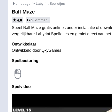
Homepage
Labyrint Spelletjes
Ball Maze
175
Stimmen
4.6
Speel Ball Maze gratis online zonder installatie of down
vergelijkbare Labyrint Spelletjes en geniet direct van het
Ontwikkelaar
Ontwikkeld door QkyGames
Spelbesturing
Spelvideo