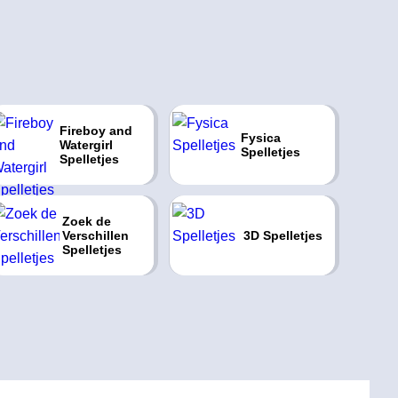
Fireboy and
Fysica
Watergirl
Spelletjes
Spelletjes
Zoek de
Verschillen
3D Spelletjes
Spelletjes