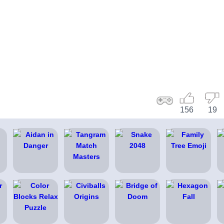
156
19