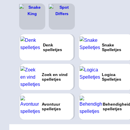
Denk
Snake
spelletjes
Spelletjes
Zoek en vind
Logica
spelletjes
Spelletjes
Avontuur
Behendighei
spelletjes
spelletjes