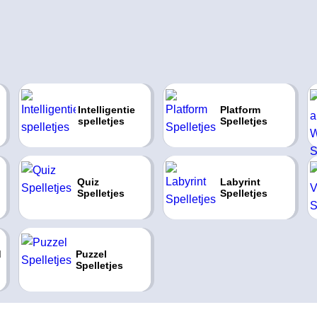
Intelligentie
Platform
spelletjes
Spelletjes
Quiz
Labyrint
Spelletjes
Spelletjes
d
Puzzel
Spelletjes