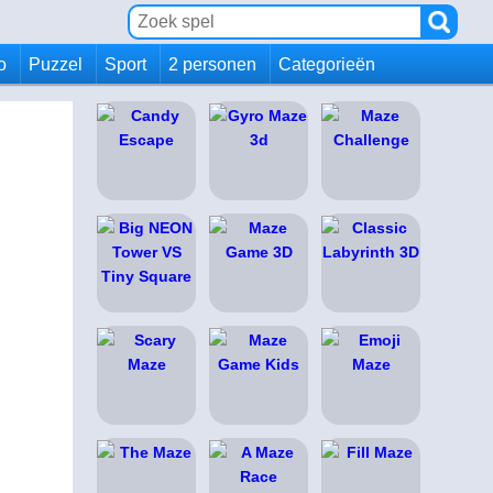
io
Puzzel
Sport
2 personen
Categorieën