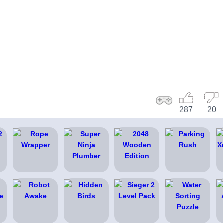
287
20