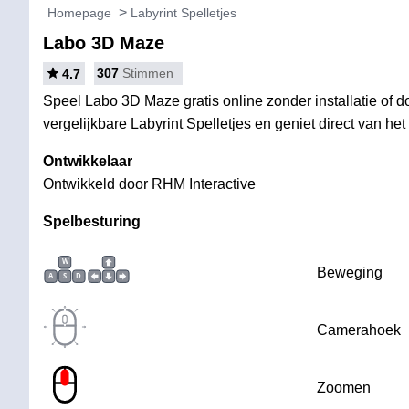
Homepage
Labyrint Spelletjes
Labo 3D Maze
307
Stimmen
4.7
Speel Labo 3D Maze gratis online zonder installatie of 
vergelijkbare Labyrint Spelletjes en geniet direct van het
Ontwikkelaar
Ontwikkeld door RHM Interactive
Spelbesturing
W
Beweging
A
S
D
Camerahoek
Zoomen