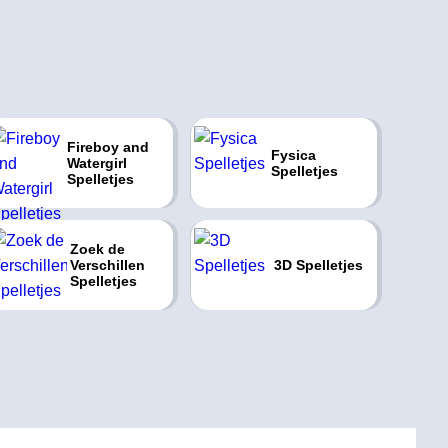
Fireboy and
Fysica
Watergirl
Spelletjes
Spelletjes
Zoek de
Verschillen
3D Spelletjes
Spelletjes