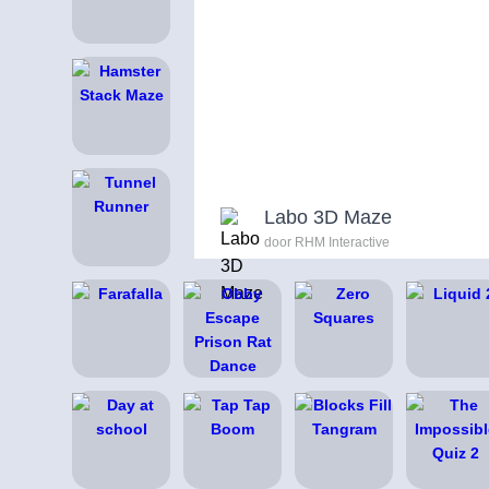
Labo 3D Maze
door RHM Interactive