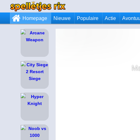
Homepage
Nieuwe
Populaire
Actie
Avontuu
Ma