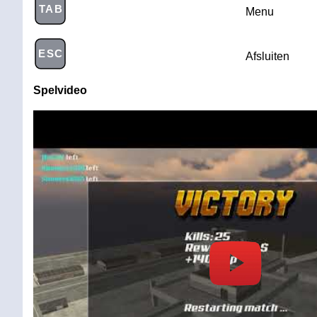
TAB
Menu
ESC
Afsluiten
Spelvideo