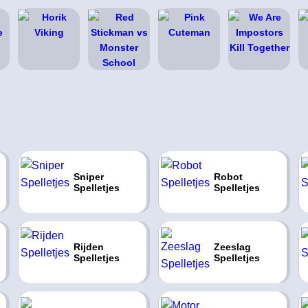
Sniper
Robot
Spelletjes
Spelletjes
Rijden
Zeeslag
Spelletjes
Spelletjes