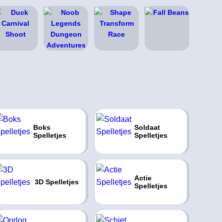
Boks
Soldaat
Spelletjes
Spelletjes
Actie
3D Spelletjes
Spelletjes