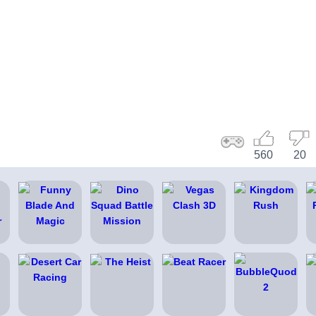
560
20