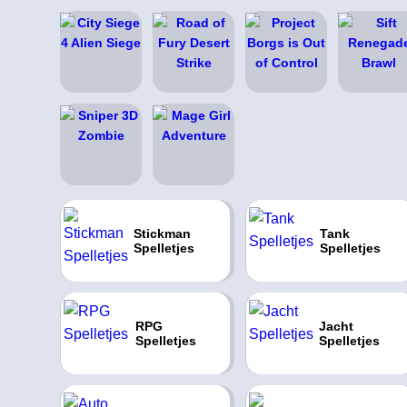
Stickman
Tank
Spelletjes
Spelletjes
RPG
Jacht
Spelletjes
Spelletjes