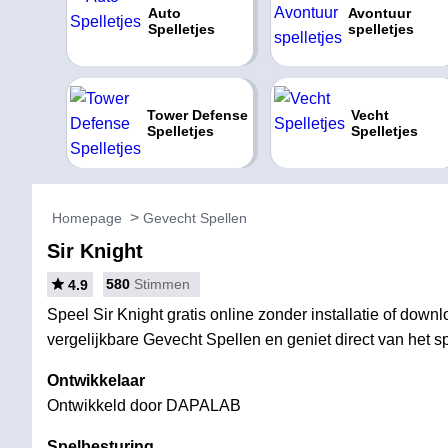
Auto
Avontuur
Spelletjes
spelletjes
Tower Defense
Vecht
Spelletjes
Spelletjes
Homepage
Gevecht Spellen
Sir Knight
580
Stimmen
4.9
Speel Sir Knight gratis online zonder installatie of down
vergelijkbare Gevecht Spellen en geniet direct van het sp
Ontwikkelaar
Ontwikkeld door DAPALAB
Spelbesturing