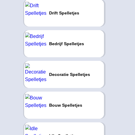
Drift Spelletjes
Bedrijf Spelletjes
Decoratie Spelletjes
Bouw Spelletjes