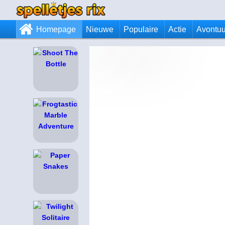
Homepage
Nieuwe
Populaire
Actie
Avontuu