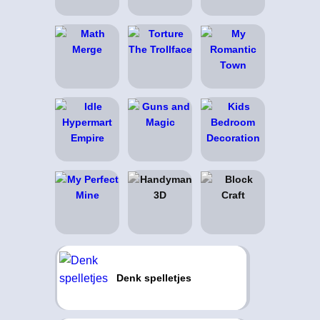
Denk spelletjes