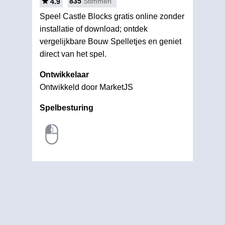
835
Stimmen
4.9
Speel Castle Blocks gratis online zonder
installatie of download; ontdek
vergelijkbare Bouw Spelletjes en geniet
direct van het spel.
Ontwikkelaar
Ontwikkeld door MarketJS
Spelbesturing