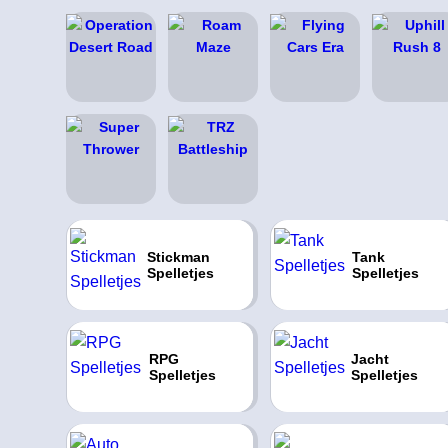
Stickman
Tank
Spelletjes
Spelletjes
RPG
Jacht
Spelletjes
Spelletjes