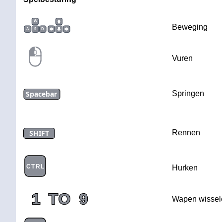
W
Beweging
A
S
D
Vuren
Spacebar
Springen
SHIFT
Rennen
CTRL
Hurken
1
TO
9
Wapen wissel