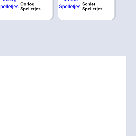
Oorlog
Schiet
Spelletjes
Spelletjes