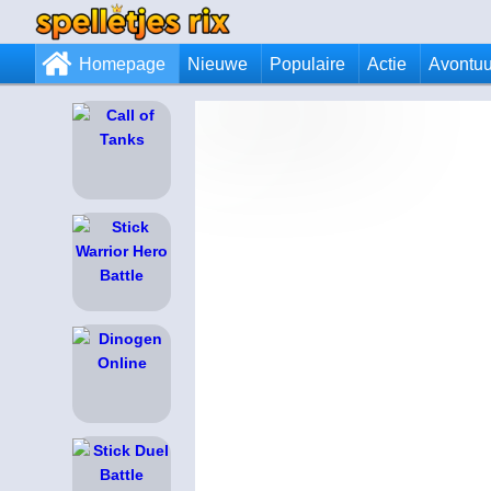
Homepage
Nieuwe
Populaire
Actie
Avontuu