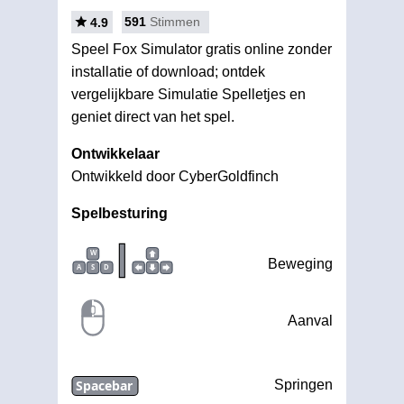
591
Stimmen
4.9
Speel Fox Simulator gratis online zonder
installatie of download; ontdek
vergelijkbare Simulatie Spelletjes en
geniet direct van het spel.
Ontwikkelaar
Ontwikkeld door CyberGoldfinch
Spelbesturing
|
W
Beweging
A
S
D
Aanval
Spacebar
Springen