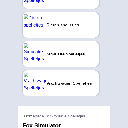
Dieren spelletjes
Simulatie Spelletjes
Vrachtwagen Spelletjes
Homepage
Simulatie Spelletjes
Fox Simulator