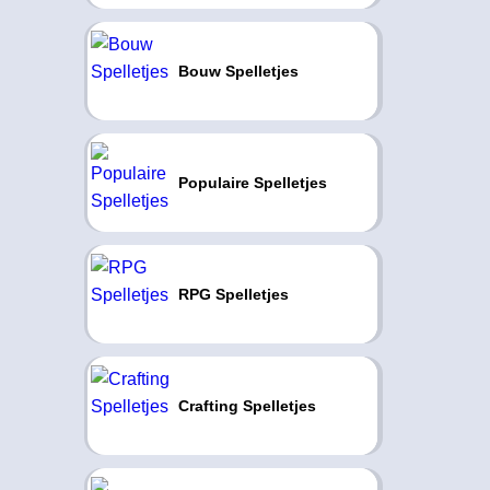
Bouw Spelletjes
Populaire Spelletjes
RPG Spelletjes
Crafting Spelletjes