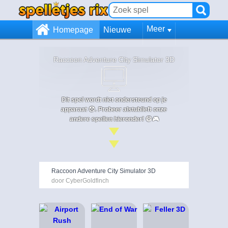
Meer
Homepage
Nieuwe
Raccoon Adventure City Simulator 3D
Dit spel wordt niet ondersteund op je
apparaat 😞. Probeer alstublieft onze
andere spellen hieronder! 😄🎮
Raccoon Adventure City Simulator 3D
door CyberGoldfinch