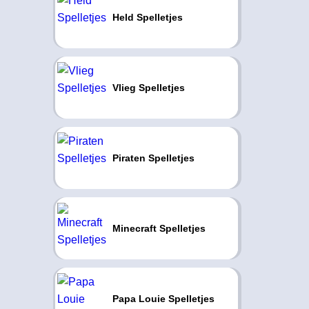
Held Spelletjes
Vlieg Spelletjes
Piraten Spelletjes
Minecraft Spelletjes
Papa Louie Spelletjes