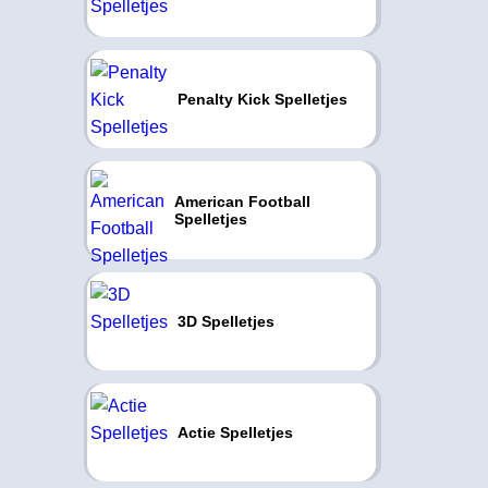
Penalty Kick Spelletjes
American Football
Spelletjes
3D Spelletjes
Actie Spelletjes