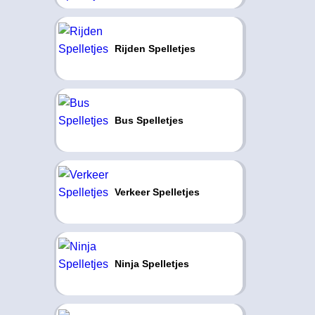
Rijden Spelletjes
Bus Spelletjes
Verkeer Spelletjes
Ninja Spelletjes