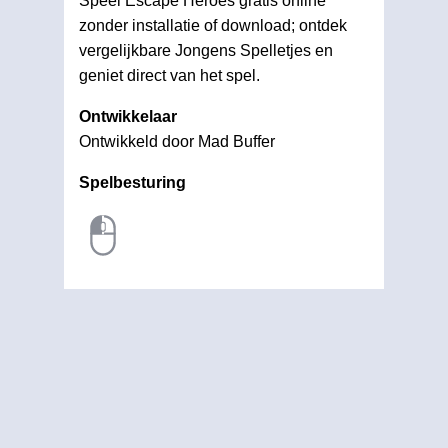
Speel Escape Heroes gratis online
zonder installatie of download; ontdek
vergelijkbare Jongens Spelletjes en
geniet direct van het spel.
Ontwikkelaar
Ontwikkeld door Mad Buffer
Spelbesturing