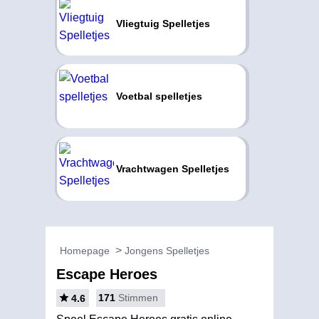
Vliegtuig Spelletjes
Voetbal spelletjes
Vrachtwagen Spelletjes
Homepage
Jongens Spelletjes
Escape Heroes
171
Stimmen
4.6