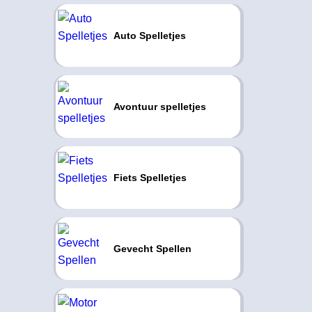
Auto Spelletjes
Avontuur spelletjes
Fiets Spelletjes
Gevecht Spellen