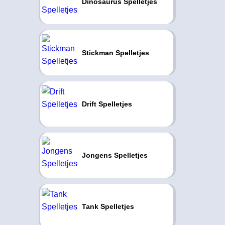
Dinosaurus Spelletjes
Stickman Spelletjes
Drift Spelletjes
Jongens Spelletjes
Tank Spelletjes