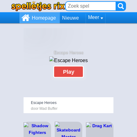
Meer
Homepage
Nieuwe
Escape Heroes
Play
Escape Heroes
door Mad Buffer