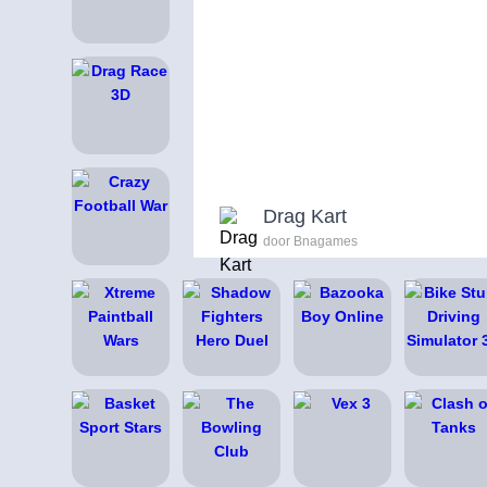
Drag Kart
door Bnagames