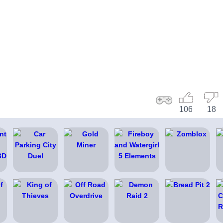
106
18