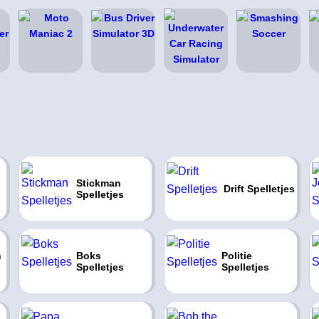
Stickman
Drift Spelletjes
Spelletjes
n
Boks
Politie
Spelletjes
Spelletjes