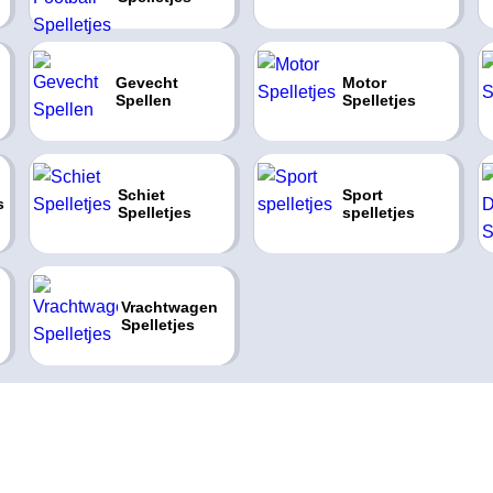
Gevecht
Motor
Spellen
Spelletjes
Schiet
Sport
s
Spelletjes
spelletjes
Vrachtwagen
Spelletjes