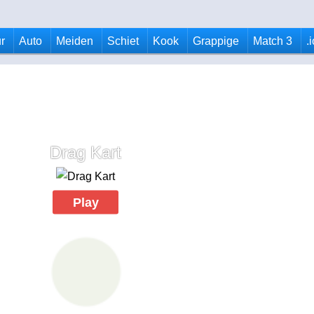
r
Auto
Meiden
Schiet
Kook
Grappige
Match 3
.
Drag Kart
Play