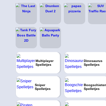
Multiplayer
Dinosaurus
Spelletjes
Spelletjes
Sniper
Boogschiete
Spelletjes
Spelletjes