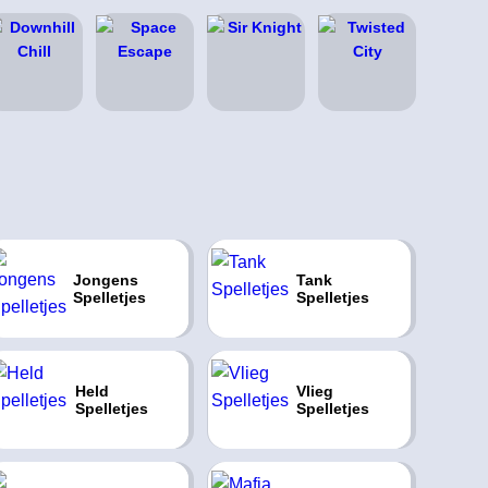
Jongens
Tank
Spelletjes
Spelletjes
Held
Vlieg
Spelletjes
Spelletjes