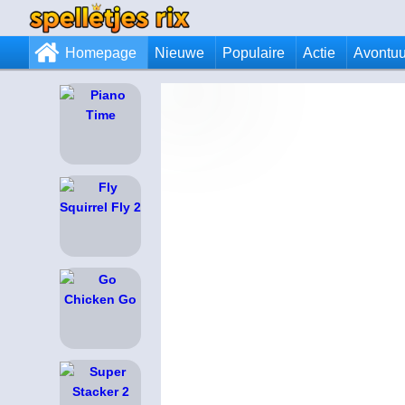
Homepage
Nieuwe
Populaire
Actie
Avontuu