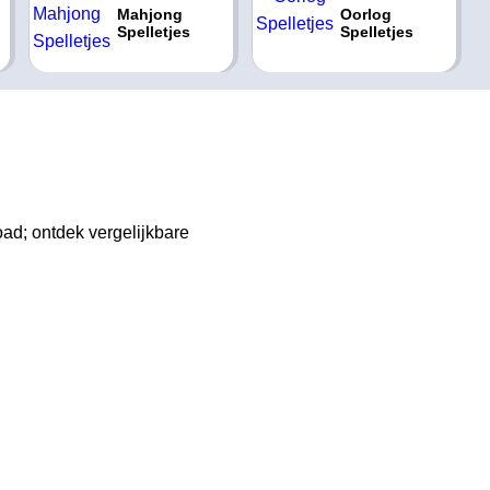
Mahjong
Oorlog
Spelletjes
Spelletjes
oad; ontdek vergelijkbare