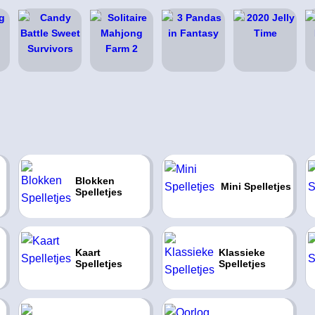
Blokken
Mini Spelletjes
Spelletjes
Kaart
Klassieke
Spelletjes
Spelletjes