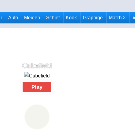
r
Auto
Meiden
Schiet
Kook
Grappige
Match 3
.
Cubefield
Play