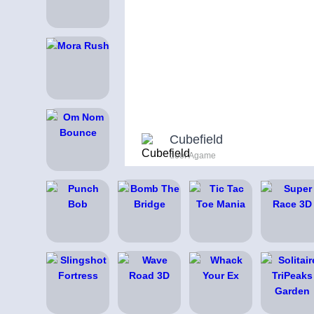
Cubefield
door Agame