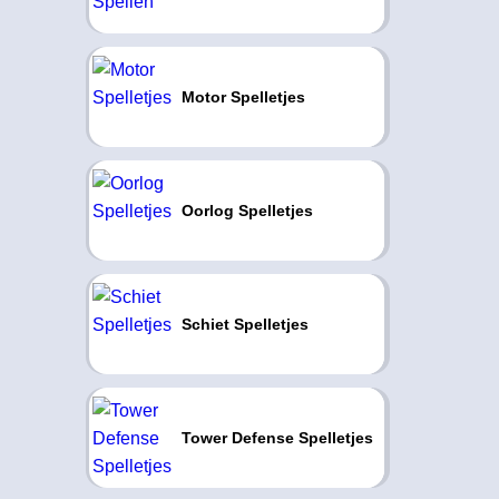
Motor Spelletjes
Oorlog Spelletjes
Schiet Spelletjes
Tower Defense Spelletjes