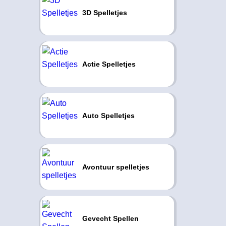
3D Spelletjes
Actie Spelletjes
Auto Spelletjes
Avontuur spelletjes
Gevecht Spellen