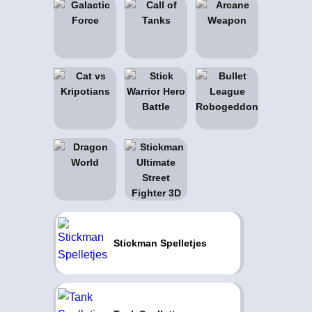
Stickman Spelletjes