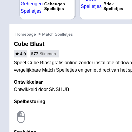
Geheugen
Brick
Spelletjes
Spelletjes
Homepage
Match Spelletjes
Cube Blast
577
Stimmen
4.9
Speel Cube Blast gratis online zonder installatie of dow
vergelijkbare Match Spelletjes en geniet direct van het sp
Ontwikkelaar
Ontwikkeld door SNSHUB
Spelbesturing