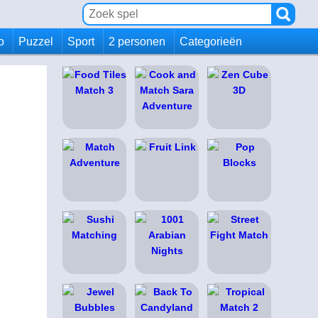
io
Puzzel
Sport
2 personen
Categorieën