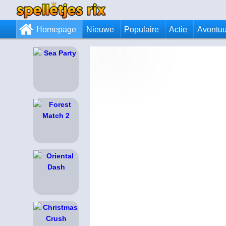
Homepage
Nieuwe
Populaire
Actie
Avontuu