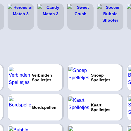
Verbinden
Snoep
Spelletjes
Spelletjes
Kaart
Bordspellen
Spelletjes