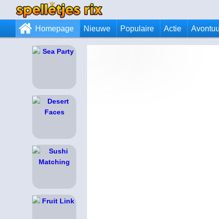
Homepage
Nieuwe
Populaire
Actie
Avontuu