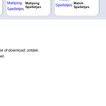
Mahjong
Match
Spelletjes
Spelletjes
tie of download; ontdek
el.