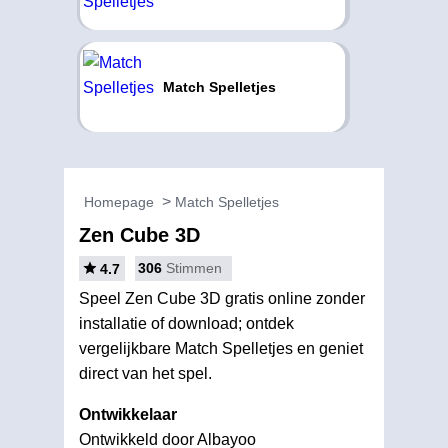
Match Spelletjes
Homepage
Match Spelletjes
Zen Cube 3D
306
Stimmen
4.7
Speel Zen Cube 3D gratis online zonder
installatie of download; ontdek
vergelijkbare Match Spelletjes en geniet
direct van het spel.
Ontwikkelaar
Ontwikkeld door Albayoo