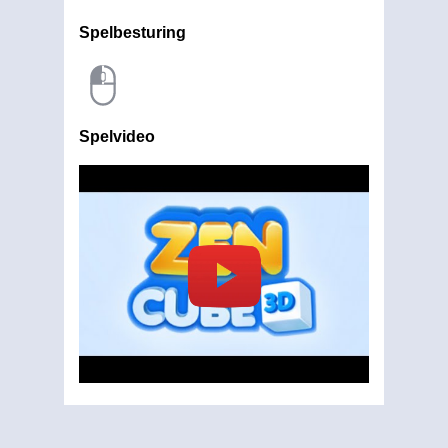
Spelbesturing
Spelvideo