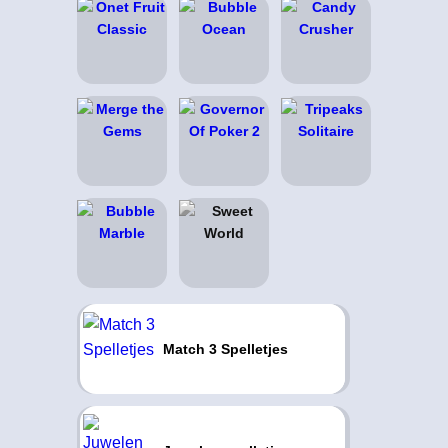
Match 3 Spelletjes