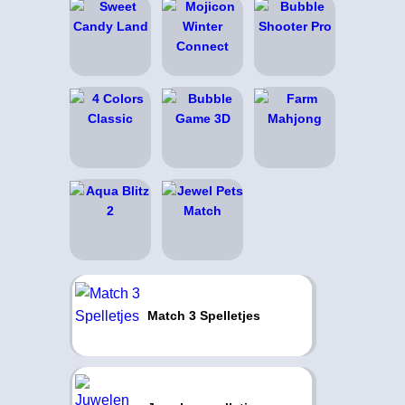
Match 3 Spelletjes