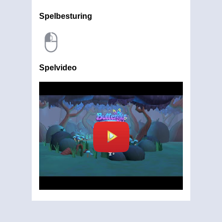
Spelbesturing
Spelvideo