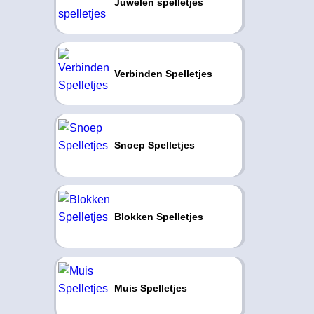
Juwelen spelletjes
Verbinden Spelletjes
Snoep Spelletjes
Blokken Spelletjes
Muis Spelletjes