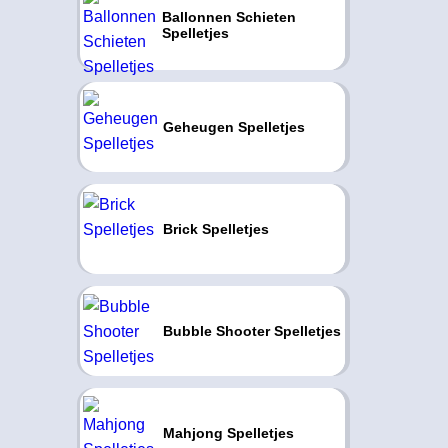
Ballonnen Schieten
Spelletjes
Geheugen Spelletjes
Brick Spelletjes
Bubble Shooter Spelletjes
Mahjong Spelletjes