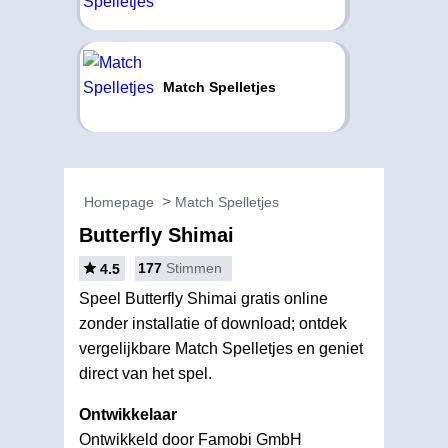
Match Spelletjes
Homepage
Match Spelletjes
Butterfly Shimai
177
Stimmen
4.5
Speel Butterfly Shimai gratis online
zonder installatie of download; ontdek
vergelijkbare Match Spelletjes en geniet
direct van het spel.
Ontwikkelaar
Ontwikkeld door Famobi GmbH