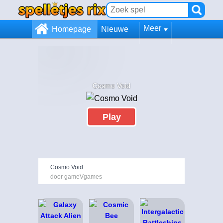
Meer
Homepage
Nieuwe
Cosmo Void
Play
Cosmo Void
door gameVgames