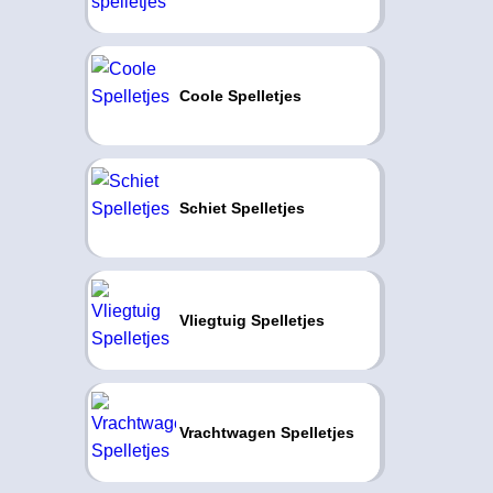
Coole Spelletjes
Schiet Spelletjes
Vliegtuig Spelletjes
Vrachtwagen Spelletjes