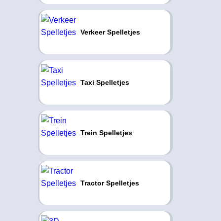
Verkeer Spelletjes
Taxi Spelletjes
Trein Spelletjes
Tractor Spelletjes