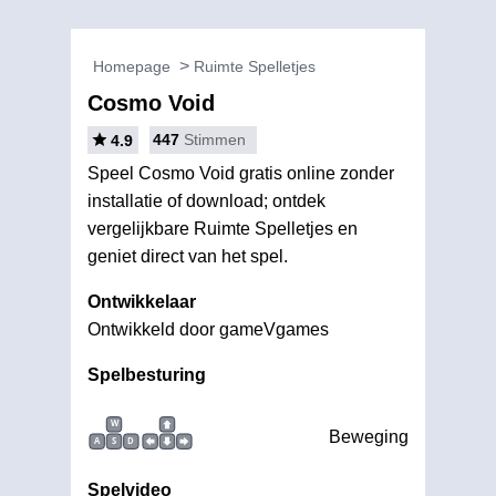
Homepage
Ruimte Spelletjes
Cosmo Void
447
Stimmen
4.9
Speel Cosmo Void gratis online zonder
installatie of download; ontdek
vergelijkbare Ruimte Spelletjes en
geniet direct van het spel.
Ontwikkelaar
Ontwikkeld door gameVgames
Spelbesturing
W
Beweging
A
S
D
Spelvideo