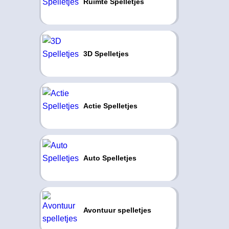
Ruimte Spelletjes
3D Spelletjes
Actie Spelletjes
Auto Spelletjes
Avontuur spelletjes