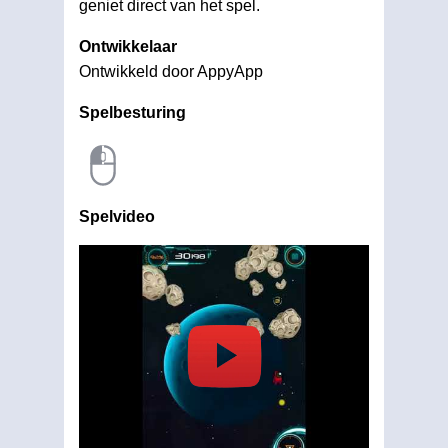
geniet direct van het spel.
Ontwikkelaar
Ontwikkeld door AppyApp
Spelbesturing
Spelvideo