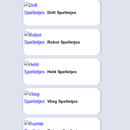
Drift Spelletjes
Robot Spelletjes
Held Spelletjes
Vlieg Spelletjes