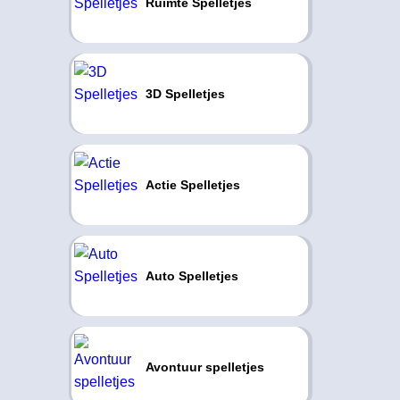
Ruimte Spelletjes
3D Spelletjes
Actie Spelletjes
Auto Spelletjes
Avontuur spelletjes