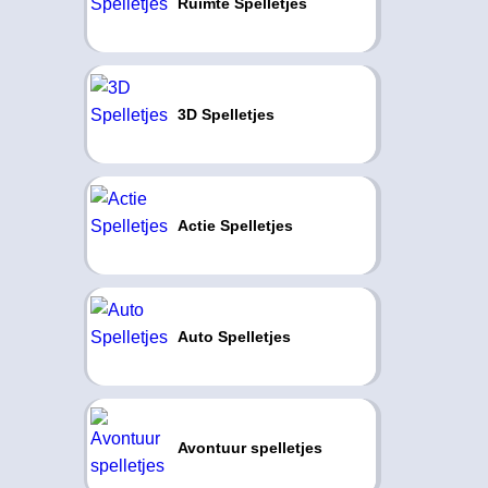
Ruimte Spelletjes
3D Spelletjes
Actie Spelletjes
Auto Spelletjes
Avontuur spelletjes