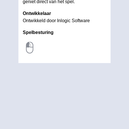
geniet direct van het spel.
Ontwikkelaar
Ontwikkeld door Inlogic Software
Spelbesturing