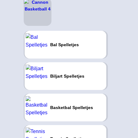
Bal Spelletjes
Biljart Spelletjes
Basketbal Spelletjes