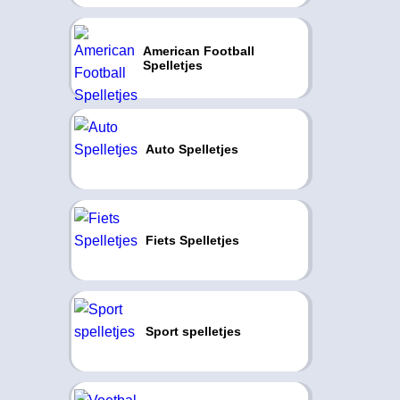
American Football
Spelletjes
Auto Spelletjes
Fiets Spelletjes
Sport spelletjes