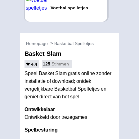
Voetbal spelletjes
Homepage
Basketbal Spelletjes
Basket Slam
125
Stimmen
4.4
Speel Basket Slam gratis online zonder
installatie of download; ontdek
vergelijkbare Basketbal Spelletjes en
geniet direct van het spel.
Ontwikkelaar
Ontwikkeld door trezegames
Spelbesturing