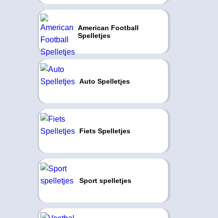
American Football
Spelletjes
Auto Spelletjes
Fiets Spelletjes
Sport spelletjes