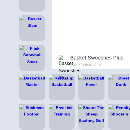
Basket Swooshes Plus
door Physical Form