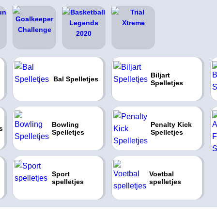
Biljart
Bal Spelletjes
Spelletjes
Bowling
Penalty Kick
s
Spelletjes
Spelletjes
Sport
Voetbal
spelletjes
spelletjes