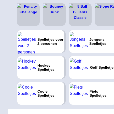
Spelletjes voor
Jongens
2 personen
Spelletjes
Hockey
Golf Spelletje
Spelletjes
Coole
Fiets
Spelletjes
Spelletjes