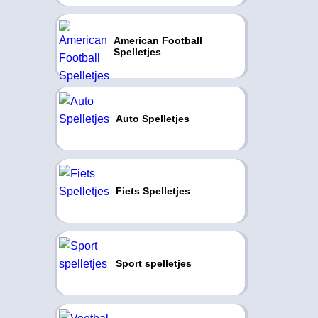
American Football
Spelletjes
Auto Spelletjes
Fiets Spelletjes
Sport spelletjes