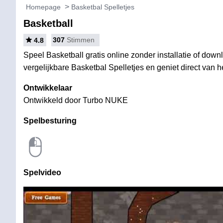
Homepage
Basketbal Spelletjes
Basketball
307
Stimmen
4.8
Speel Basketball gratis online zonder installatie of down
vergelijkbare Basketbal Spelletjes en geniet direct van he
Ontwikkelaar
Ontwikkeld door Turbo NUKE
Spelbesturing
Spelvideo