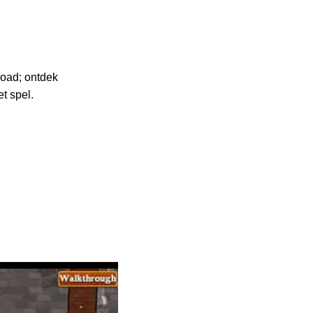
load; ontdek
t spel.