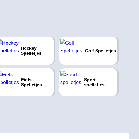
Hockey
Golf Spelletjes
Spelletjes
Fiets
Sport
Spelletjes
spelletjes