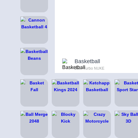
Basketball
door Turbo NUKE